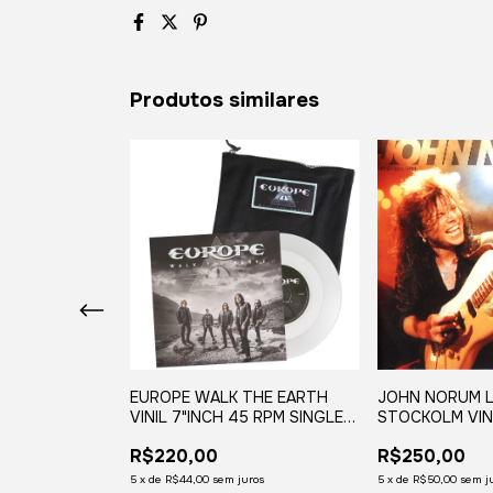
Produtos similares
LP BRUTAL
 BRUTAL BROWN
EUROPE WALK THE EARTH
JOHN NORUM LP
DAY (2LP)
VINIL 7"INCH 45 RPM SINGLE
STOCKOLM VIN
RECORD STORE DAY 2019
STORE DAY (1L
R$220,00
R$250,00
ros
x
5
x
de
R$44,00
sem juros
5
x
de
R$50,00
sem j