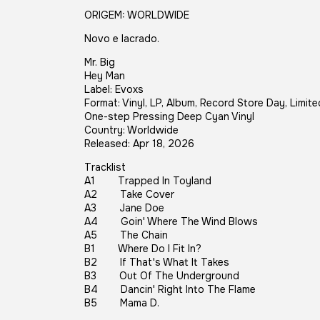
ORIGEM: WORLDWIDE
Novo e lacrado.
Mr. Big
Hey Man
Label: Evoxs
Format: Vinyl, LP, Album, Record Store Day, Limit
One-step Pressing Deep Cyan Vinyl
Country: Worldwide
Released: Apr 18, 2026
Tracklist
A1 Trapped In Toyland
A2 Take Cover
A3 Jane Doe
A4 Goin' Where The Wind Blows
A5 The Chain
B1 Where Do I Fit In?
B2 If That's What It Takes
B3 Out Of The Underground
B4 Dancin' Right Into The Flame
B5 Mama D.