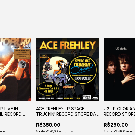
 LIVE IN
ACE FREHLEY LP SPACE
U2 LP GLORIA 
IL RECORD
TRUCKIN' RECORD STORE DAY
RECORD STORE
P) 2022
2020 45RPM
R$350,00
R$290,00
uros
5
x
de
R$70,00
sem juros
5
x
de
R$58,00
sem j