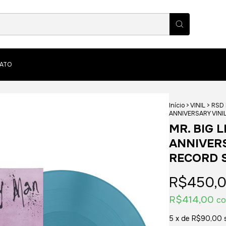
ATO
Início
>
VINIL
>
RSD
ANNIVERSARY VINI
MR. BIG 
ANNIVERS
RECORD S
R$450,
R$414,00
c
5
x de
R$90,00