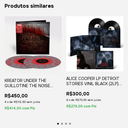
Produtos similares
ALICE COOPER LP DETROIT
KREATOR UNDER THE
STORIES VINIL BLACK (2LP)
GUILLOTINE THE NOISE
2021
RECORDS ANTHOLOGY VINIL
R$300,00
R$450,00
SPLATTER (2LP) 2021
4
x
de
R$75,00
sem juros
4
x
de
R$112,50
sem juros
R$276,00
com
Pix
R$414,00
com
Pix