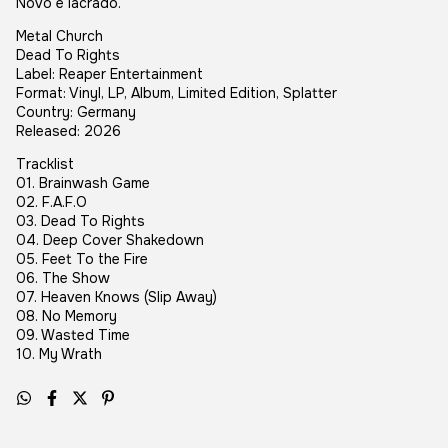
Novo e lacrado.
Metal Church
Dead To Rights
Label: Reaper Entertainment
Format: Vinyl, LP, Album, Limited Edition, Splatter
Country: Germany
Released: 2026
Tracklist
01. Brainwash Game
02. F.A.F.O
03. Dead To Rights
04. Deep Cover Shakedown
05. Feet To the Fire
06. The Show
07. Heaven Knows (Slip Away)
08. No Memory
09. Wasted Time
10. My Wrath