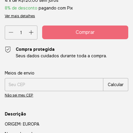
4
x de
R$120,00
sem juros
8% de desconto
pagando com Pix
Ver mais detalhes
Compra protegida
Seus dados cuidados durante toda a compra.
Entregas para o CEP:
Alterar CEP
Meios de envio
Calcular
Não sei meu CEP
Descrição
ORIGEM: EUROPA