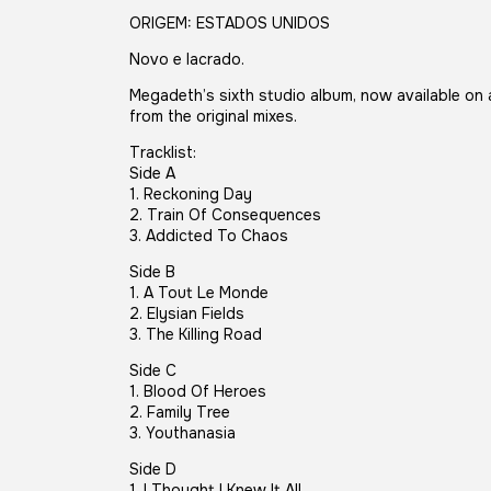
ORIGEM: ESTADOS UNIDOS
Novo e lacrado.
Megadeth’s sixth studio album, now available on 
from the original mixes.
Tracklist:
Side A
1. Reckoning Day
2. Train Of Consequences
3. Addicted To Chaos
Side B
1. A Tout Le Monde
2. Elysian Fields
3. The Killing Road
Side C
1. Blood Of Heroes
2. Family Tree
3. Youthanasia
Side D
1. I Thought I Knew It All