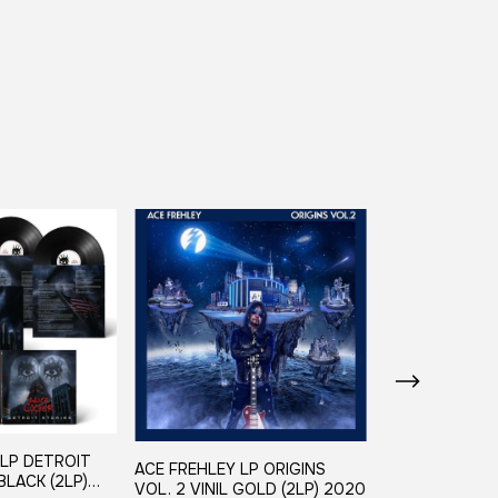
 LP DETROIT
ACE FREHLEY LP ORIGINS
ACE FREHLEY L
BLACK (2LP)
VOL. 2 VINIL GOLD (2LP) 2020
VOL. 2 VINIL 