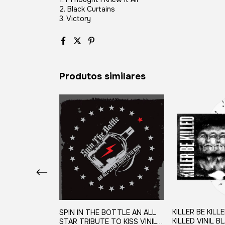
2. Black Curtains
3. Victory
Produtos similares
THE EARTH
KILLER BE KILL
SPIN IN THE BOTTLE AN ALL
5 RPM SINGLE
KILLED VINIL 
STAR TRIBUTE TO KISS VINIL