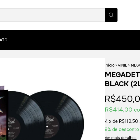
ATO
Início
>
VINIL
>
MEGA
MEGADETH
BLACK (2
R$450,
R$414,00
c
4
x de
R$112,50
8% de desconto
Ver mais detalhes