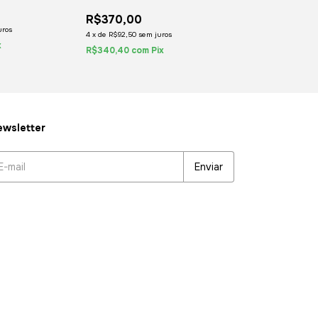
(2LP) 2020 M
R$370,00
R$350,00
uros
R$290,00
1
4
x
de
R$92,50
sem juros
x
4
x
de
R$72,50
sem j
R$340,40
com
Pix
R$266,80
com
Pi
wsletter