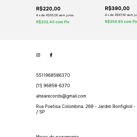
 DAY 2019
2020 02-LPS
BLACK 2004
R$390,00
R$220,00
ros
4
x
de
R$97,50
sem ju
4
x
de
R$55,00
sem juros
x
R$358,80
com
Pi
R$202,40
com
Pix
5511968586370
(11) 96858-6370
altearecords@gmail.com
Rua Poetisa Colombina, 268 - Jardim Bonfiglioli -
/ SP
Meios de pagamento