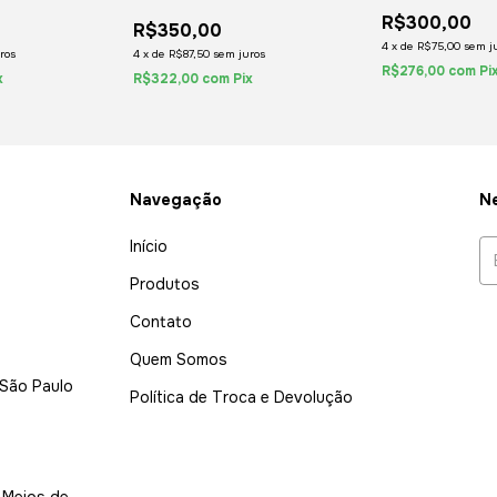
2021
(1LP) 2020
R$300,00
R$350,00
4
x
de
R$75,00
sem j
ros
4
x
de
R$87,50
sem juros
R$276,00
com
Pi
x
R$322,00
com
Pix
Navegação
Ne
Início
Produtos
Contato
Quem Somos
 São Paulo
Política de Troca e Devolução
Meios de