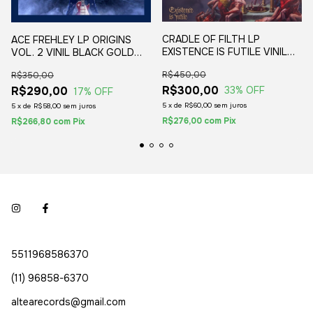
CRADLE OF FILTH LP
ACE FREHLEY LP ORIGINS
EXISTENCE IS FUTILE VINIL
VOL. 2 VINIL BLACK GOLD
SPLATTER (2LP) 2021
(2LP) 2020 MARCA NA CAPA
R$450,00
R$350,00
R$300,00
R$290,00
33
% OFF
17
% OFF
5
x
de
R$60,00
sem juros
5
x
de
R$58,00
sem juros
R$276,00
com
Pix
R$266,80
com
Pix
5511968586370
(11) 96858-6370
altearecords@gmail.com